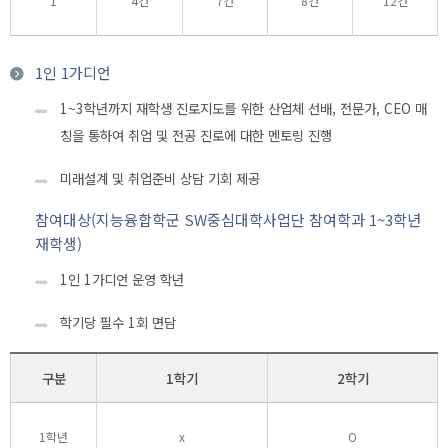
1
4건
7건
8건
12건
1인 1가디언
1~3학년까지 재학생 진로지도를 위한 산업체 선배, 전문가, CEO 매
칭을 통하여 취업 및 전공 진로에 대한 멘토링 진행
미래설계 및 취업준비 상담 기회 제공
참여대상(지능융합학군 SW중심대학사업단 참여학과 1~3학년
재학생)
1인 1가디언 운영 학년
학기당 필수 1회 면담
구분
1학기
2학기
1학년
x
O