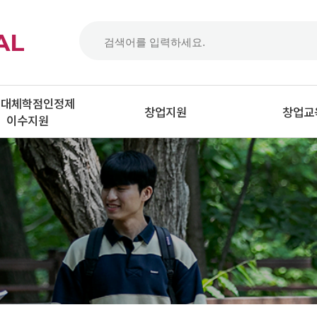
AL
업대체학점인정제
창업지원
창업교
이수지원
업대체학점인정제
실험실창업지원
학생창업
이수신청
LINC3.0사업단
일반인 창
업대체학점인정제
수인정 서류제출
이노폴리스캠퍼스 사업
(강소특구지원사업)