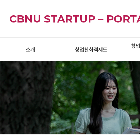
CBNU STARTUP – PORT
주
창
메
소개
창업친화적제도
뉴
인사말
교원 창업친화적
창
인사제도
비전
학생 창업친화적
창
학사제도
이
부서안내