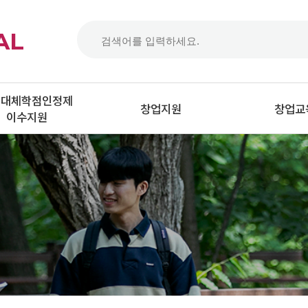
AL
업대체학점인정제
창업지원
창업교
이수지원
업대체학점인정제
실험실창업지원
학생창업
이수신청
LINC3.0사업단
일반인 창
업대체학점인정제
수인정 서류제출
이노폴리스캠퍼스 사업
(강소특구지원사업)