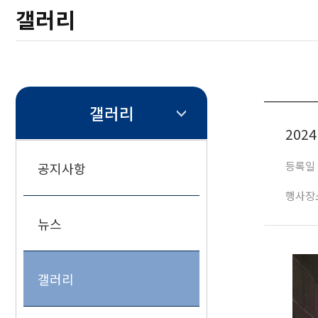
창업캘린더
갤러리
HOME
갤러리
202
등록일 
공지사항
행사장
뉴스
갤러리